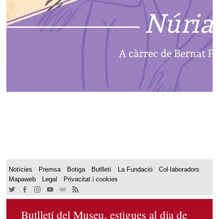
Notícies
Premsa
Botiga
Butlletí
La Fundació
Col·laboradors
Mapaweb
Legal
Privacitat i cookies
Butlletí del Museu, estigues al dia de