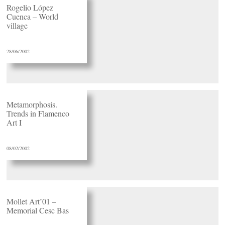
Rogelio López
Cuenca – World
village
28/06/2002
Metamorphosis.
Trends in Flamenco
Art I
08/02/2002
Mollet Art’01 –
Memorial Cesc Bas