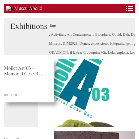
Museu Abelló
Exhibitions
Tags
,
Activities
,
Art Contemporani
,
Biosphere
,
Covid
,
Dalí
,
Dia d
Museus
,
DIM2021
,
Dones
,
exposicions
,
fotografia
,
gent gra
GRACMON
,
il·lustració
,
Joaquim Mir
,
Lola Anglada
,
Lorca
mollet
,
museu abelló
,
Outumuro
,
patrimoni
,
Qualitat
,
raquel F
Mollet Art’03 –
seguretat
,
Turisme
,
xavi mira
Memorial Cesc Bas
03/10/2003