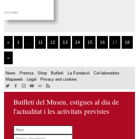
23/11/2001
«
1
...
11
12
13
14
15
16
17
18
»
News
Premsa
Shop
Butlletí
La Fundació
Col·laboradors
Mapaweb
Legal
Privacy and cookies
Butlletí del Museu, estigues al dia de
l'actualitat i les activitats previstes