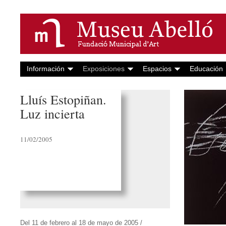
Información
Exposiciones
Espacios
Educación
Lluís Estopiñan.
Luz incierta
11/02/2005
Del 11 de febrero al 18 de mayo de 2005 /