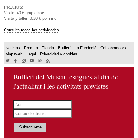
PRECIOS:
Visita: 40 € grup clase
Visita y taller: 3,20 € por niño.
Consulta todas las actividades
Noticias
Premsa
Tienda
Butlletí
La Fundació
Col·laboradors
Mapaweb
Legal
Privacidad y cookies
Butlletí del Museu, estigues al dia de
l'actualitat i les activitats previstes