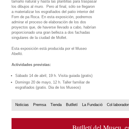
tamaño natural y hasta las plantillas para traspasar
los dibujos al muro. Pero al final, sólo se llegaron
a materializar los esgrafiados del patio interior del
Forn de pa Roca. En esta exposición, podremos
admirar el proceso de elaboración de los dos
proyectos que, de haverse llevado a cabo, habrían
proporcionado una gran belleza a dos fachadas
singulares de la ciudad de Mollet.
Esta exposición está producida por el Museo
Abelló.
Actividades previstas:
Sábado 14 de abril, 19 h. Visita guiada (gratis)
Domingo 20 de mayo, 12 h. Taller familiar de
esgrafiados (gratis. Dia de los Museos)
Noticias
Premsa
Tienda
Butlletí
La Fundació
Col·laborado
Butlletí del Museu, e