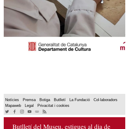
Notícies
Premsa
Botiga
Butlletí
La Fundació
Col·laboradors
Mapaweb
Legal
Privacitat i cookies
Butlletí del Museu, estigues al dia de