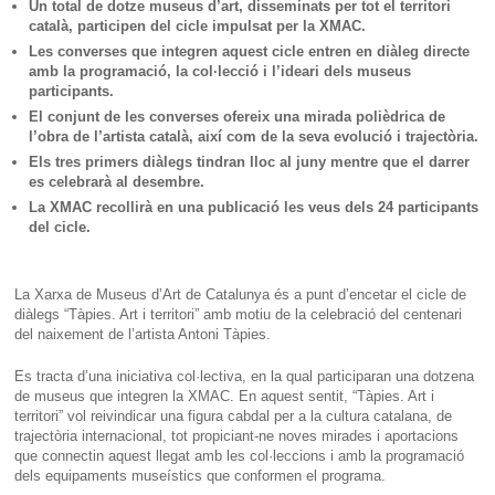
Un total de dotze museus d’art, disseminats per tot el territori
català, participen del cicle impulsat per la XMAC.
Les converses que integren aquest cicle entren en diàleg directe
amb la programació, la col·lecció i l’ideari dels museus
participants.
El conjunt de les converses ofereix una mirada polièdrica de
l’obra de l’artista català, així com de la seva evolució i trajectòria.
Els tres primers diàlegs tindran lloc al juny mentre que el darrer
es celebrarà al desembre.
La XMAC recollirà en una publicació les veus dels 24 participants
del cicle.
La Xarxa de Museus d’Art de Catalunya és a punt d’encetar el cicle de
diàlegs “Tàpies. Art i territori” amb motiu de la celebració del centenari
del naixement de l’artista Antoni Tàpies.
Es tracta d’una iniciativa col·lectiva, en la qual participaran una dotzena
de museus que integren la XMAC. En aquest sentit, “Tàpies. Art i
territori” vol reivindicar una figura cabdal per a la cultura catalana, de
trajectòria internacional, tot propiciant-ne noves mirades i aportacions
que connectin aquest llegat amb les col·leccions i amb la programació
dels equipaments museístics que conformen el programa.