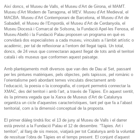
Així doncs, el Museu de Valls, el Museu d’Art de Girona, el MAMT.
Museu d’Art Modern de Tarragona, el MEV. Museu d’Art Medieval, el
MACBA. Museu d’Art Contemporani de Barcelona, el Museu d’Art de
Sabadell, el Museu de l’Empordà, el Museu d’Art de Cerdanyola, el
Museu Diocesà i Comarcal de Solsona, la Fundació Apel·les Fenosa, el
Museu Abelló i la Fundació Palau proposen un programa en què es
convidarà dos especialistes a cada museu, vinculats a l’àmbit artístic o
acadèmic, per tal de reflexionar a l’entorn del llegat tapià. Un total,
doncs, de 24 veus que connectaran aquest llegat de tots amb el territori
català i els museus que conformen aquest paisatge.
Amb plantejaments molt diversos que van des de Dau al Set, passant
per les pintures matèriques, pels objectes, pels tapissos, pel romànic o
l’orientalisme però abordant temes vinculats directament amb
l’educació, la poesia o la iconografia, el conjunt permetrà connectar la
XMAC, des del territori i amb l’art, a través de Tàpies. En aquest sentit,
és la primera vegada que la Xarxa de Museus d’Art de Catalunya
organitza un cicle d’aquestes característiques, tant pel que fa a l’abast
territorial, com a la dimensió conceptual de la proposta.
El primer diàleg tindrà lloc el 13 de juny al Museu de Valls i el darrer
està previst a la Fundació Palau el 12 de desembre. “Tàpies. Art i
territori”, al llarg de sis mesos, viatjarà per tot Catalunya amb la voluntat
de ressituar l’obra de Tàpies en el temps present. El conjunt d’aquest