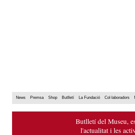
News
Premsa
Shop
Butlletí
La Fundació
Col·laboradors
Butlletí del Museu, e
l'actualitat i les act