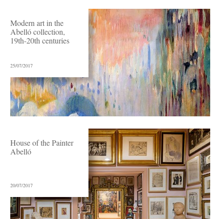
Modern art in the
Abelló collection,
19th-20th centuries
25/07/2017
House of the Painter
Abelló
20/07/2017