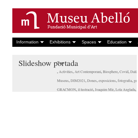
Information
Exhibitions
Spaces
Education
Slideshow portada
Tags
,
Activities
,
Art Contemporani
,
Biosphere
,
Covid
,
Dalí
Museus
,
DIM2021
,
Dones
,
exposicions
,
fotografia
,
ge
GRACMON
,
il·lustració
,
Joaquim Mir
,
Lola Anglada
,
Menhir
,
mollet
,
museu abelló
,
Outumuro
,
patrimoni
,
Qu
Friera
,
seguretat
,
Turisme
,
xavi mira