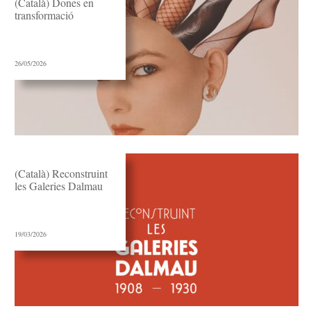
(Català) Dones en
transformació
26/05/2026
(Català) Reconstruint
les Galeries Dalmau
19/03/2026