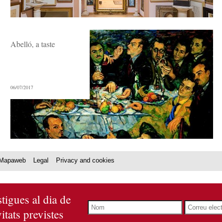
Abelló, a taste
06/07/2017
Mapaweb
Legal
Privacy and cookies
stigues al dia de
ivitats previstes