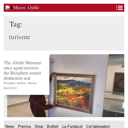
Museu Abelló
Tag:
turisme
The Abelló Museum
once again receives
the Biosphere tourist
distinction seal
Biosphere
,
Qualitat
,
Turisme
06/05/2021
News
Premsa
Shop
Butlletí
La Fundació
Col·laboradors