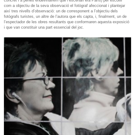
concret i a penes endevinàvem que l’escenari era París) per escollir
com a objectiu de la seva observació el fotògraf afeccionat i plantejar
així tres nivells d’observació: un de corresponent a l’objectiu dels
fotògrafs turistes, un altre de l’autora que els capta, i, finalment, un de
l’espectador de les obres resultants que conformaren aquesta exposició
i que van constituir una part essencial del joc.